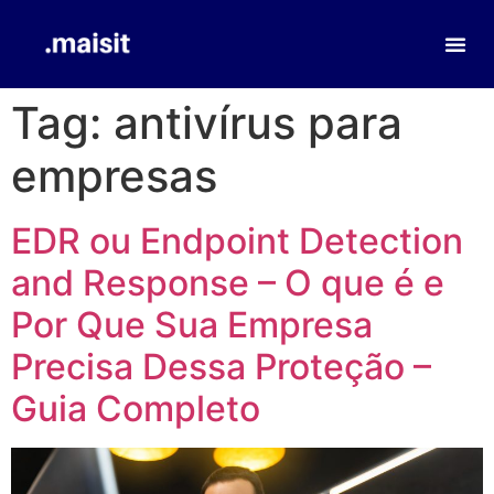
Tag:
antivírus para
empresas
EDR ou Endpoint Detection
and Response – O que é e
Por Que Sua Empresa
Precisa Dessa Proteção –
Guia Completo