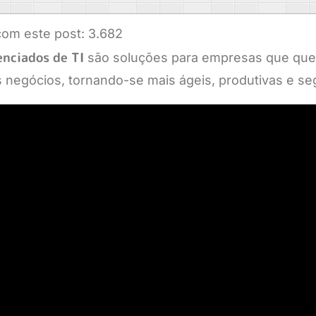
om este post:
3.682
enciados de TI
são soluções para empresas que que
 negócios, tornando-se mais ágeis, produtivas e se