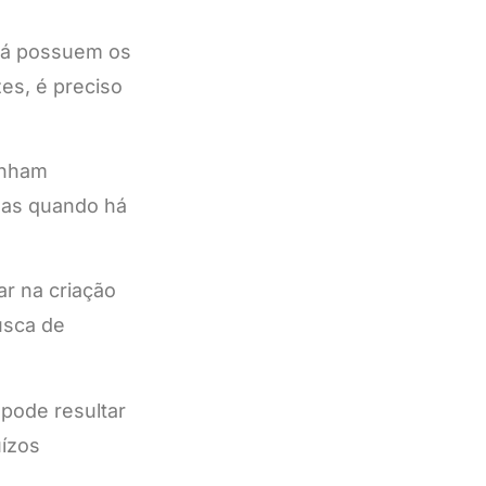
 já possuem os
es, é preciso
enham
las quando há
r na criação
usca de
 pode resultar
uízos