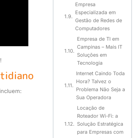
Empresa
Especializada em
Gestão de Redes de
Computadores
Empresa de TI em
Campinas – Mais IT
Soluções em
!
Tecnologia
tidiano
Internet Caindo Toda
Hora? Talvez o
Problema Não Seja a
incluem:
Sua Operadora
Locação de
Roteador Wi-Fi: a
Solução Estratégica
para Empresas com