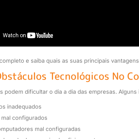
completo e saiba quais as suas principais vantagens
bstáculos Tecnológicos No Co
 podem dificultar o dia a dia das empresas. Alguns 
os inadequados
s mal configurados
omputadores mal configuradas