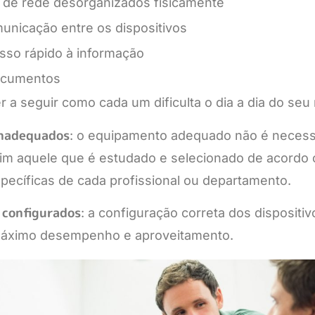
s de rede desorganizados fisicamente
municação entre os dispositivos
esso rápido à informação
ocumentos
 a seguir como cada um dificulta o dia a dia do seu
nadequados
: o equipamento adequado não é neces
sim aquele que é estudado e selecionado de acordo
ecíficas de cada profissional ou departamento.
 configurados
: a configuração correta dos dispositiv
 máximo desempenho e aproveitamento.