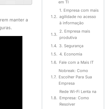
em TI
1. Empresa com mais
agilidade no acesso
rem manter a
à informação
guras.
2. Empresa mais
produtiva
3. Segurança
4. Economia
Fale com a Mais IT
Nobreak: Como
Escolher Para Sua
Empresa
Rede Wi-Fi Lenta na
Empresa: Como
Resolver