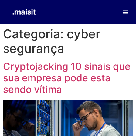
Categoria:
cyber
segurança
Cryptojacking 10 sinais que
sua empresa pode esta
sendo vítima