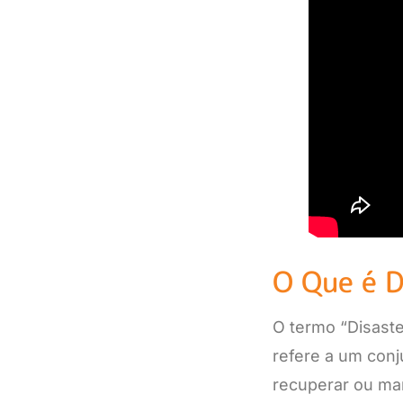
O Que é D
O termo “Disaste
refere a um conj
recuperar ou ma