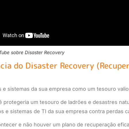
Tube sobre Disaster Recovery
cia do Disaster Recovery (Recupe
 e sistemas da sua empresa como um tesouro valio
protegeria um tesouro de ladrões e desastres natur
s e sistemas de TI da sua empresa contra perdas ca
ontecer e não houver um plano de recuperação efic