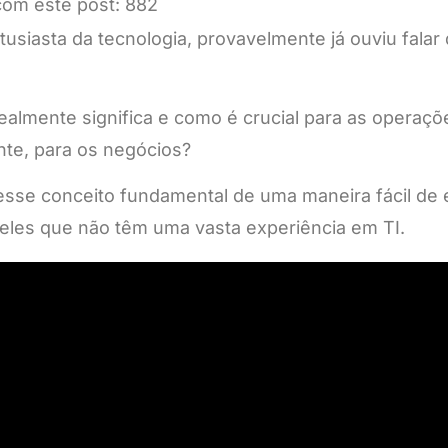
om este post:
882
usiasta da tecnologia, provavelmente já ouviu falar 
ealmente significa e como é crucial para as operaçõe
e, para os negócios?
esse conceito fundamental de uma maneira fácil de 
les que não têm uma vasta experiência em TI.