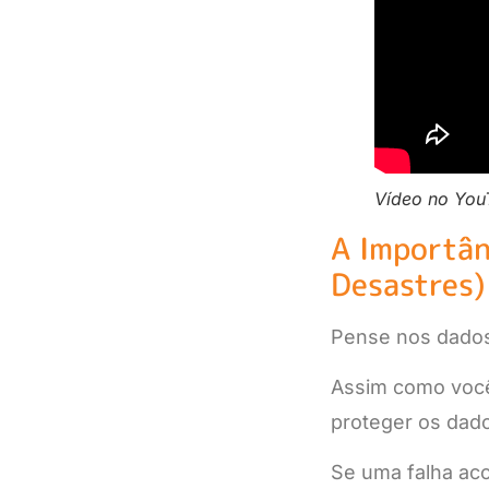
Vídeo no You
A Importân
Desastres)
Pense nos dados
Assim como você 
proteger os dado
Se uma falha ac