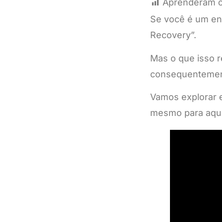
Aprenderam c
Se você é um ent
Recovery”.
Mas o que isso r
consequentement
Vamos explorar 
mesmo para aque