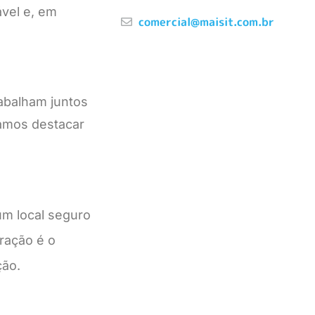
ável e, em
comercial@maisit.com.br
abalham juntos
Vamos destacar
um local seguro
uração é o
ção.