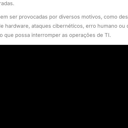
radas.
dem ser provocadas por diversos motivos, como des
 de hardware, ataques cibernéticos, erro humano ou
o que possa interromper as operações de TI.