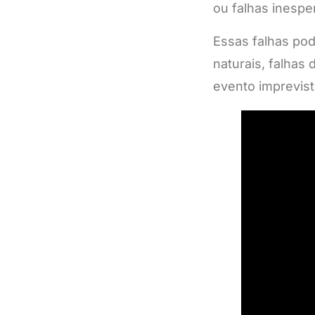
ou falhas inespe
Essas falhas po
naturais, falhas
evento imprevist