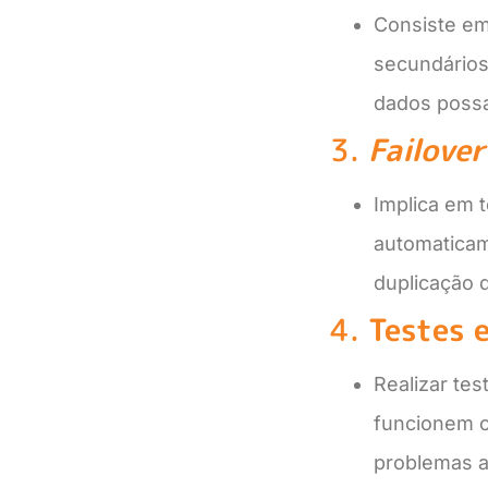
Consiste em
secundários 
dados poss
3.
Failover
Implica em 
automaticam
duplicação 
4.
Testes 
Realizar te
funcionem co
problemas a