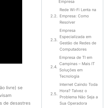
Empresa
Rede Wi-Fi Lenta na
Empresa: Como
Resolver
Empresa
Especializada em
Gestão de Redes de
Computadores
Empresa de TI em
Campinas – Mais IT
Soluções em
Tecnologia
Internet Caindo Toda
o livre) se
Hora? Talvez o
 visam
Problema Não Seja a
s de desastres
Sua Operadora