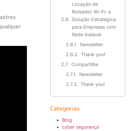
Locação de
Roteador Wi-Fi: a
astres
Solução Estratégica
 qualquer
para Empresas com
Rede Instável
Newsletter
Thank you!
Compartilhe
Newsletter
Thank you!
Categorias
Blog
cyber segurança