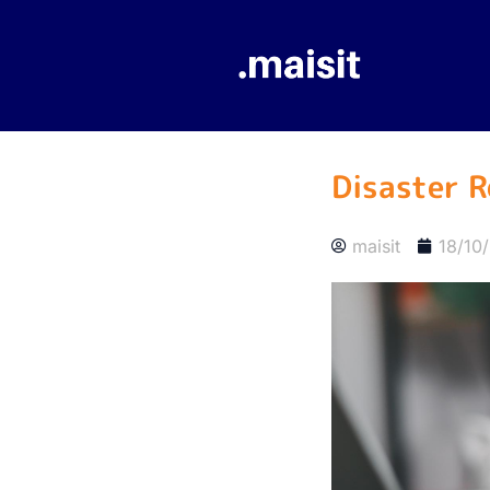
Disaster R
maisit
18/10