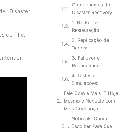
Componentes do
de “Disaster
Disaster Recovery
1. Backup e
Restauração:
s de TI e,
2. Replicação de
Dados:
entender,
3. Failover e
Redundância:
4. Testes e
Simulações:
Fale Com a Mais IT Hoje
Mesmo e Negocie com
Mais Confiança
Nobreak: Como
Escolher Para Sua