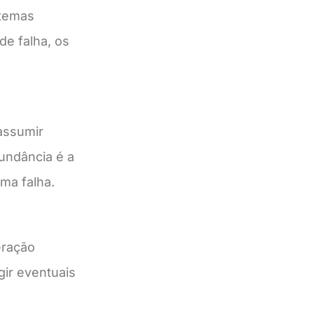
stemas
de falha, os
assumir
undância é a
ma falha.
eração
gir eventuais