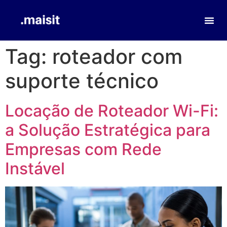
Tag:
roteador com
suporte técnico
Locação de Roteador Wi-Fi:
a Solução Estratégica para
Empresas com Rede
Instável