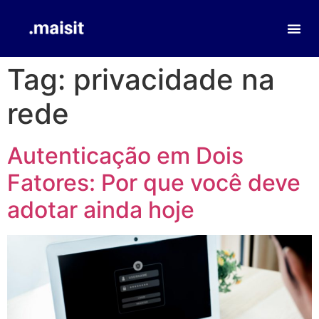
Tag:
privacidade na
rede
Autenticação em Dois
Fatores: Por que você deve
adotar ainda hoje