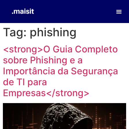
Tag:
phishing
<strong>O Guia Completo
sobre Phishing e a
Importância da Segurança
de TI para
Empresas</strong>