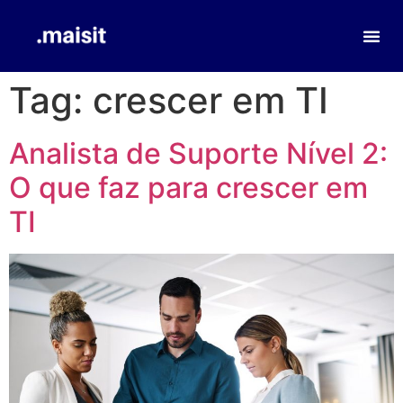
Tag:
crescer em TI
Analista de Suporte Nível 2:
O que faz para crescer em
TI