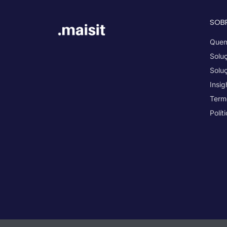
SOB
Quem
Solu
Solu
Insig
Term
Polít